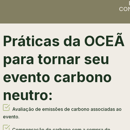
CO
Práticas da OCEÃ
para tornar seu
evento carbono
neutro:
Avaliação de emissões de carbono associadas ao
evento.
Compensação de carbono com a compra de