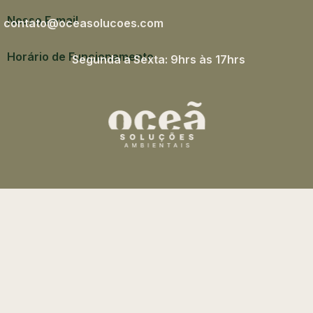
Nosso E-mail
contato@oceasolucoes.com
Horário de Funcionamento
Segunda a Sexta: 9hrs às 17hrs