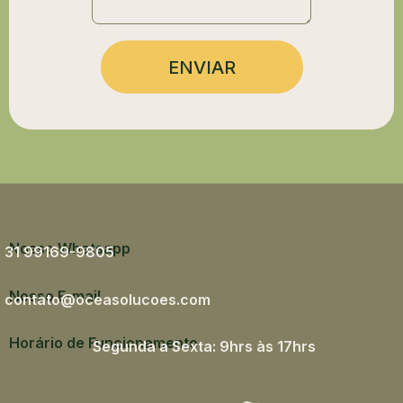
ENVIAR
Nosso Whatsapp
31 99169-9805
Nosso E-mail
contato@oceasolucoes.com
Horário de Funcionamento
Segunda a Sexta: 9hrs às 17hrs